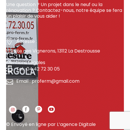
Une question ? Un projet dans le neuf ou la
rénovation ? Contactez-nous, notre équipe se fera
un plaisir de vous aider !
Adresse :
179 Rte des Vignerons, 13112 La Destrousse
Mentions Légales
Tel : 04 42 72 30 05
Email : proferm@gmail.com
© Envoyé en ligne par
L’agence Digitale