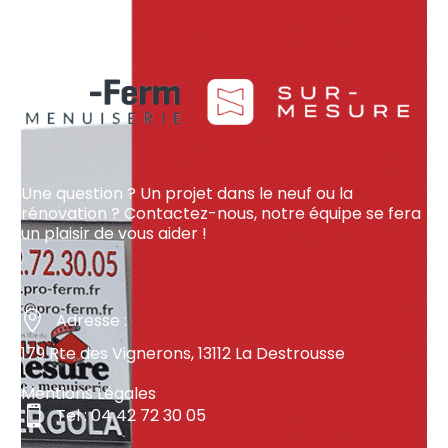
Une question ? Un projet dans le neuf ou la
rénovation ? Contactez-nous, notre équipe se fera
un plaisir de vous aider !
Adresse :
179 Rte des Vignerons, 13112 La Destrousse
Mentions Légales
Tel : 04 42 72 30 05